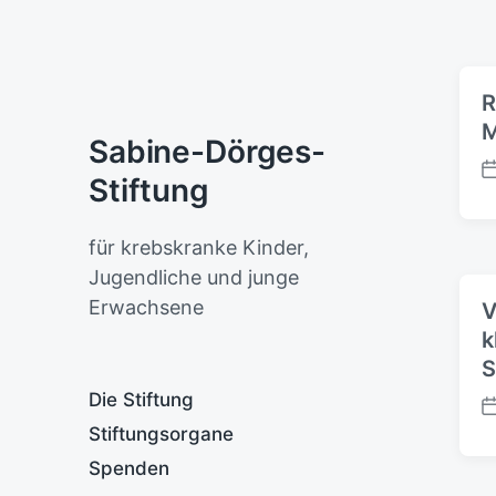
R
M
Sabine-Dörges-
B
Stiftung
e
i
für krebskranke Kinder,
t
r
Jugendliche und junge
a
Erwachsene
V
g
k
s
S
d
a
Die Stiftung
t
B
Stiftungsorgane
u
e
m
i
Spenden
t