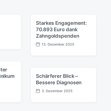
Starkes Engagement:
70.893 Euro dank
Zahngoldspenden
13. Dezember 2025
B
e
i
t
r
ter
a
inikum
Schärferer Blick –
g
Bessere Diagnosen
s
d
3. Dezember 2025
B
a
e
t
i
u
t
m