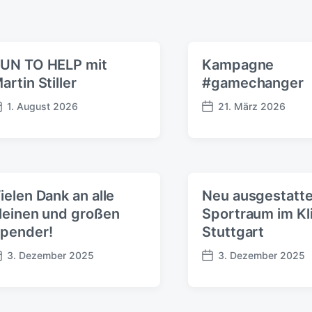
UN TO HELP mit
Kampagne
artin Stiller
#gamechanger
1. August 2026
21. März 2026
B
e
i
t
r
a
ielen Dank an alle
Neu ausgestatte
g
leinen und großen
Sportraum im Kl
s
pender!
Stuttgart
d
a
3. Dezember 2025
3. Dezember 2025
t
B
u
e
m
i
t