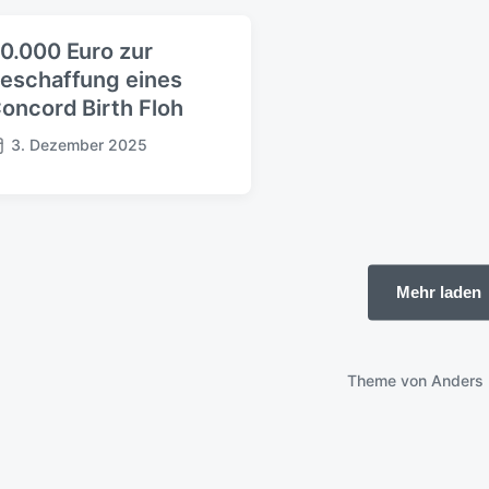
r
a
0.000 Euro zur
g
eschaffung eines
s
oncord Birth Floh
d
a
3. Dezember 2025
t
u
m
Mehr laden
Theme von
Anders 